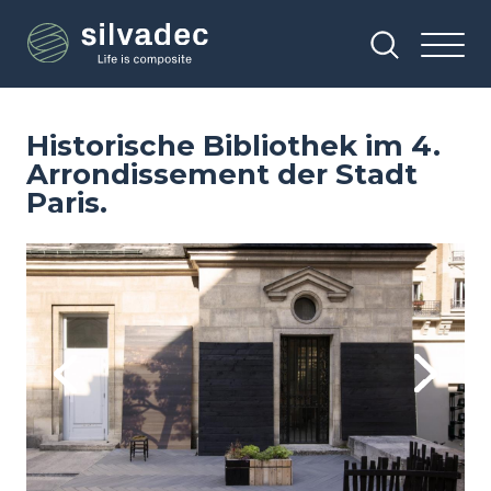
Direkt
Cookie-Einstellungen
zum
Inhalt
Historische Bibliothek im 4.
Arrondissement der Stadt
Paris.
Image
Im
Previous
Next