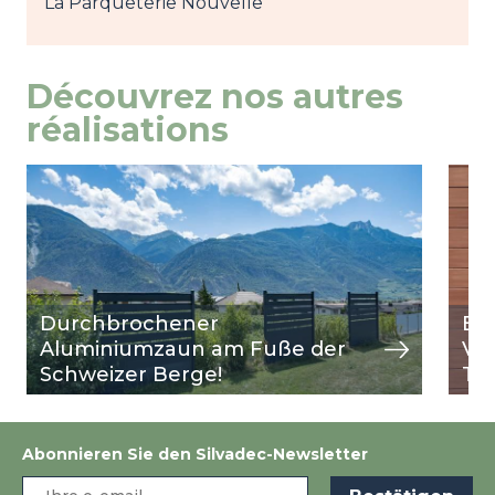
La Parqueterie Nouvelle
Découvrez nos autres
réalisations
Image
Ansicht
Ima
Ansi
Durchbrochener
Ei
Aluminiumzaun am Fuße der
Ver
Schweizer Berge!
Ter
Abonnieren Sie den Silvadec-Newsletter