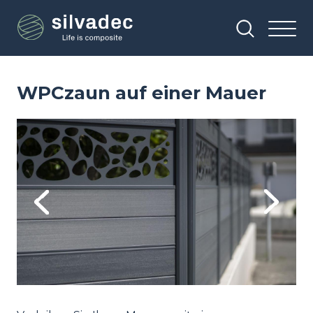
Direkt
Cookie-Einstellungen
zum
Inhalt
WPCzaun auf einer Mauer
Image
Im
Previous
Next