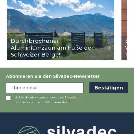
Image
Ansicht
Ima
Ansi
Durchbrochener
Ei
Aluminiumzaun am Fuße der
Ver
Schweizer Berge!
Ter
Abonnieren Sie den Silvadec-Newsletter
Ich bin damit einverstanden, dass Silvadec mir
Informationen per E-Mail zusendet.