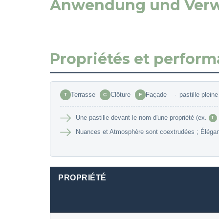
Anwendung und Ver
Propriétés et perfor
Terrasse
Clôture
Façade
·
pastille plein
T
C
F
Une pastille devant le nom d'une propriété (ex.
T
Nuances et Atmosphère sont coextrudées ; Élégance
PROPRIÉTÉ