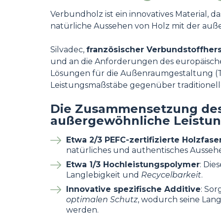
Verbundholz ist ein innovatives Material, 
natürliche Aussehen von Holz mit der au
Silvadec,
französischer Verbundstoffherst
und an die Anforderungen des europäische
Lösungen für die Außenraumgestaltung (T
Leistungsmaßstäbe gegenüber traditionelle
Die Zusammensetzung des S
außergewöhnliche Leistu
Etwa 2/3 PEFC-zertifizierte Holzfase
natürliches und authentisches Aussehe
Etwa 1/3 Hochleistungspolymer
: Di
Langlebigkeit und
Recycelbarkeit
.
Innovative spezifische Additive
: Sor
optimalen Schutz
, wodurch seine Lang
werden.