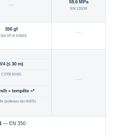
59,6 MPa
—
EN 15534
350 gf
—
CBA XP B 53669
V4 (≤ 30 m)
CSTB NV65
—
m/h « tempête »*
e (poteaux alu 6005)
1
—
EN 350