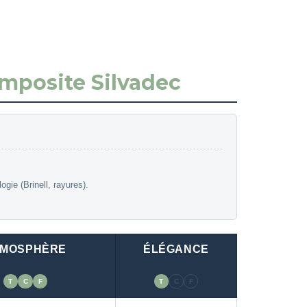
mposite Silvadec
ie (Brinell, rayures).
TMOSPHÈRE
ÉLÉGANCE
T
C
F
T
C
F