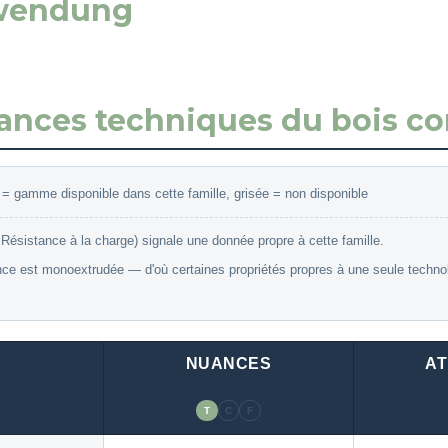
wendung
mances techniques du bois co
e = gamme disponible dans cette famille, grisée = non disponible
Résistance à la charge) signale une donnée propre à cette famille.
 est monoextrudée — d'où certaines propriétés propres à une seule technolog
NUANCES
A
T
C
F