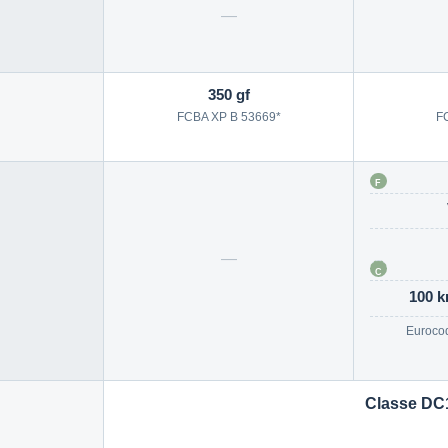
—
350 gf
FCBA XP B 53669*
F
F
—
C
100 k
Eurocod
Classe DC