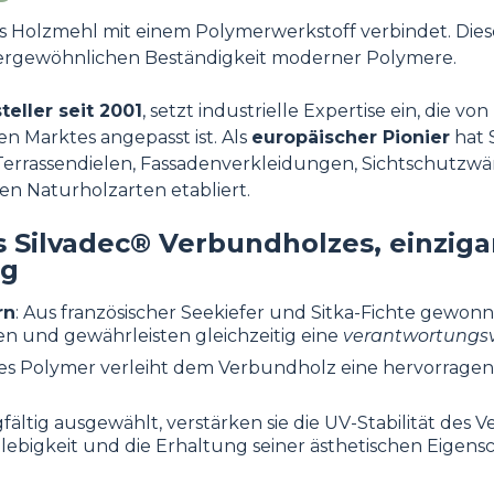
das Holzmehl mit einem Polymerwerkstoff verbindet. Dies
ßergewöhnlichen Beständigkeit moderner Polymere.
eller seit 2001
, setzt industrielle Expertise ein, die v
n Marktes angepasst ist. Als
europäischer Pionier
hat 
errassendielen, Fassadenverkleidungen, Sichtschutz
n Naturholzarten etabliert.
ilvadec® Verbundholzes, einzigar
ng
rn
: Aus französischer Seekiefer und Sitka-Fichte gewonn
n und gewährleisten gleichzeitig eine
verantwortungsv
eses Polymer verleiht dem Verbundholz eine hervorrage
gfältig ausgewählt, verstärken sie die UV-Stabilität des
lebigkeit und die Erhaltung seiner ästhetischen Eigensc