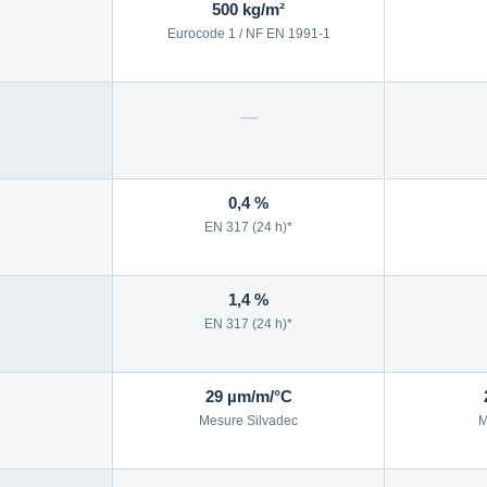
500 kg/m²
Eurocode 1 / NF EN 1991-1
—
0,4 %
EN 317 (24 h)*
1,4 %
EN 317 (24 h)*
29 µm/m/°C
Mesure Silvadec
M