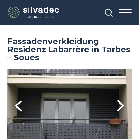
Direkt
Cookie-Einstellungen
zum
Inhalt
Fassadenverkleidung
Residenz Labarrère in Tarbes
– Soues
Image
Im
Previous
Next