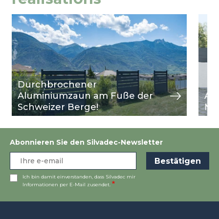
Image
Ansicht
Ima
Ansi
Durchbrochener
Aluminiumzaun am Fuße der
Al
Schweizer Berge!
Ma
Abonnieren Sie den Silvadec-Newsletter
Ich bin damit einverstanden, dass Silvadec mir
Informationen per E-Mail zusendet.