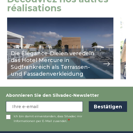
réalisations
Image
Ansicht
Ima
Ansi
Die Élégance-Dielen veredeln
das Hotel Mercure in
Südfrankreich als Terrassen-
Rh
und Fassadenverkleidung
| R
Abonnieren Sie den Silvadec-Newsletter
Ich bin damit einverstanden, dass Silvadec mir
Informationen per E-Mail zusendet.