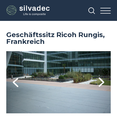
Direkt
Cookie-Einstellungen
zum
Inhalt
Geschäftssitz Ricoh Rungis,
Frankreich
Image
Im
Previous
Next