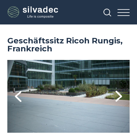
Direkt
Cookie-Einstellungen
zum
Inhalt
Geschäftssitz Ricoh Rungis,
Frankreich
Image
Im
Previous
Next