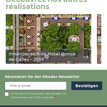
réalisations
Image
Ansicht
Ima
Ansi
Innenbereich im Hotel Prince
de Galles – 2019
Fl
Abonnieren Sie den Silvadec-Newsletter
Ich bin damit einverstanden, dass Silvadec mir
Informationen per E-Mail zusendet.