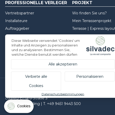
PROFESSIONELLE VERLEGER
PROJEKT
Vertriebspartner
Wo finden Sie uns?
Installateure
Mein Terrassenprojekt
Auftraggeber
Terrasse | Express layou
Mein Zaunprojekt
Diese Webseite verwendet 'Cookies' um
Mein Projekt für die Fa
Inhalte und Anzeigen zu personalisieren
und zu analysieren. Bestimmen Sie,
Inspirationen
welche Dienste benutzt werden dürfen
Tipps zur Installation
Alle akzeptieren
Verbiete alle
Personalisieren
Cookies
Silvadec Deutschland
Datenschutzbestimmungen
Ludwig-Erhard-Straße 3
D-84069 Schierling | T. +49 9451 9443 500