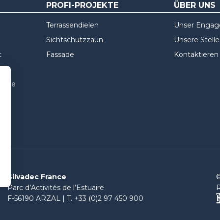
PROFI-PROJEKTE
ÜBER UNS
Terrassendielen
Unser Enga
Sichtschutzzaun
Unsere Stell
t
Fassade
Kontaktieren
ssade
Silvadec France
©
Parc d’Activités de l’Estuaire
R
F-56190 ARZAL | T. +33 (0)2 97 450 900