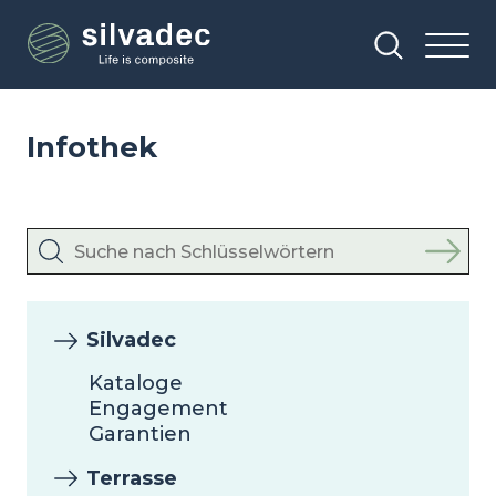
Direkt
Cookie-Einstellungen
zum
Inhalt
Infothek
Silvadec
Kataloge
Engagement
Garantien
Terrasse