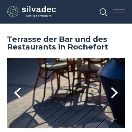
Direkt
Cookie-Einstellungen
zum
Inhalt
Terrasse der Bar und des
Restaurants in Rochefort
Image
Im
Previous
Next