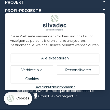
PROJEKT
PROFI-PROJEKTE
ÜBER UNS
DOKUMENTATIONSQUELLEN
Diese Webseite verwendet 'Cookies' um Inhalte und
Anzeigen zu personalisieren und zu analysieren.
Bestimmen Sie, welche Dienste benutzt werden dürfen
Silvadec Deutschland
Ludwig-Erhard-Straße 3
Alle akzeptieren
D-84069 Schierling | T. +49 9451 9443 500
Silvadec France
Verbiete alle
Personalisieren
Parc d’Activités de l’Estuaire
Cookies
F-56190 ARZAL | T. +33 (0)2 97 450 900
© Silvadec - Alle Rechte vorbehalten - Nicht vertragliche Fotos
Datenschutzbestimmungen
Rechtliche Hinweise
-
Politique de confidentialité
Grouplive - Webagentur