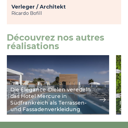
Verleger / Architekt
Ricardo Bofill
Découvrez nos autres
réalisations
Image
Ansicht
Ima
Ansi
Die Élégance-Dielen veredeln
das Hotel Mercure in
Südfrankreich als Terrassen-
Inn
und Fassadenverkleidung
de 