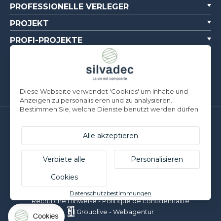
PROFESSIONELLE VERLEGER
PROJEKT
PROFI-PROJEKTE
ÜBER UNS
DOKUMENTATIONSQUELLEN
Diese Webseite verwendet 'Cookies' um Inhalte und
Anzeigen zu personalisieren und zu analysieren.
Bestimmen Sie, welche Dienste benutzt werden dürfen
Silvadec Deutschland
Ludwig-Erhard-Straße 3
Alle akzeptieren
D-84069 Schierling | T. +49 9451 9443 500
Silvadec France
Verbiete alle
Personalisieren
Parc d’Activités de l’Estuaire
Cookies
F-56190 ARZAL | T. +33 (0)2 97 450 900
© Silvadec - Alle Rechte vorbehalten - Nicht vertragliche Fotos
Datenschutzbestimmungen
Rechtliche Hinweise
-
Politique de confidentialité
Grouplive - Webagentur