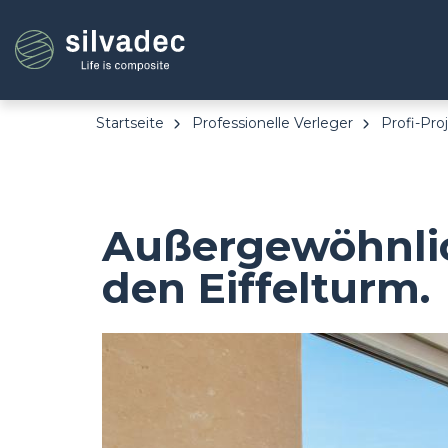
Direkt
Cookie-Einstellungen
zum
Inhalt
Startseite
Professionelle Verleger
Profi-Pro
Außergewöhnlich
den Eiffelturm.
Image