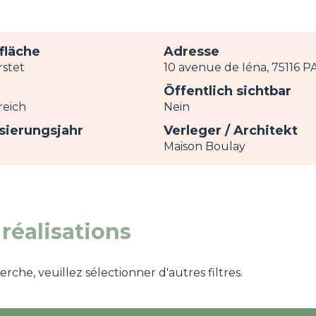
fläche
Adresse
stet
10 avenue de Iéna, 75116 P
Öffentlich sichtbar
reich
Nein
isierungsjahr
Verleger / Architekt
Maison Boulay
réalisations
che, veuillez sélectionner d'autres filtres.