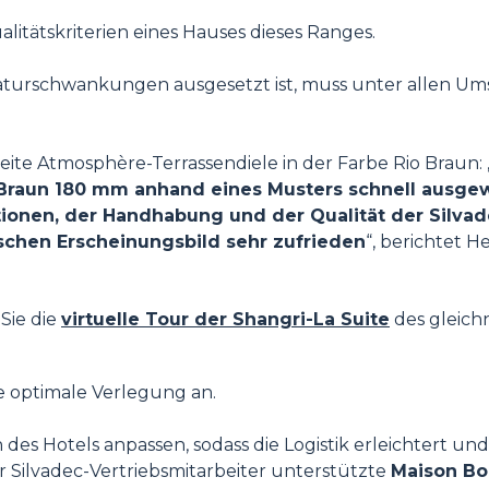
litätskriterien eines Hauses dieses Ranges.
aturschwankungen ausgesetzt ist, muss unter allen Ums
ite Atmosphère-Terrassendiele in der Farbe Rio Braun: 
 Braun 180 mm anhand eines Musters schnell ausgew
onen, der Handhabung und der Qualität der Silvad
chen Erscheinungsbild sehr zufrieden
“, berichtet H
Sie die
virtuelle Tour der Shangri-La Suite
des gleich
e optimale Verlegung an.
 des Hotels anpassen, sodass die Logistik erleichtert un
r Silvadec-Vertriebsmitarbeiter unterstützte
Maison Bo