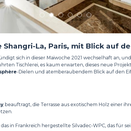
1
2
3
4
5
6
 Shangri-La, Paris, mit Blick auf d
is kündigt sich in dieser Maiwoche 2021 wechselhaft an
führten Tischlerei, es kaum erwarten, dieses neue Projekt 
sphère
-Dielen und atemberaubendem Blick auf den Eiff
ay
beauftragt, die Terrasse aus exotischem Holz einer ih
tzen.
s in Frankreich hergestellte Silvadec-WPC, das für sein