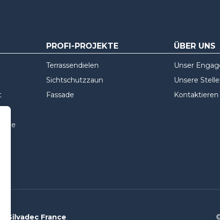
PROFI-PROJEKTE
ÜBER UNS
Terrassendielen
Unser Enga
Sichtschutzzaun
Unsere Stell
t
Fassade
Kontaktieren
ssade
Silvadec France
©