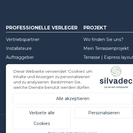
PROFESSIONELLE VERLEGER
PROJEKT
Vertriebspartner
Wo finden Sie uns?
Installateure
Mein Terrassenprojekt
Auftraggeber
Terrasse | Express layou
Mein Zaunprojekt
Diese Webseite verwendet 'Cookies' um
Mein Projekt für die Fa
Inhalte und Anzeigen zu personalisieren
und zu analysieren. Bestimmen Sie,
Inspirationen
welche Dienste benutzt werden dürfen
Tipps zur Installation
Alle akzeptieren
Verbiete alle
Personalisieren
Cookies
Silvadec Deutschland