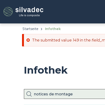
Direkt
Cookie-Einstellungen
zum
Inhalt
Startseite
Infothek
Fehlermeldung
The submitted value
149
in the
field_
Infothek