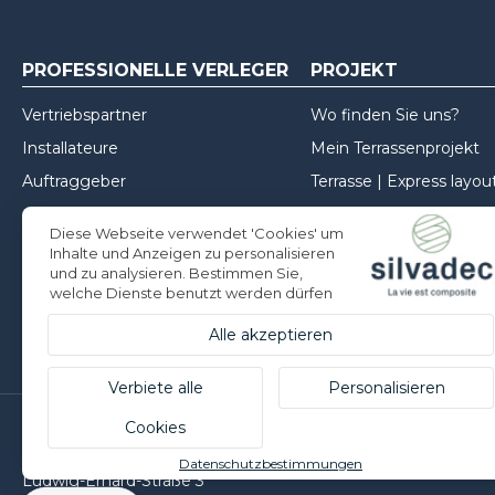
PROFESSIONELLE VERLEGER
PROJEKT
Vertriebspartner
Wo finden Sie uns?
Installateure
Mein Terrassenprojekt
Auftraggeber
Terrasse | Express layou
Mein Zaunprojekt
Diese Webseite verwendet 'Cookies' um
Mein Projekt für die Fa
Inhalte und Anzeigen zu personalisieren
und zu analysieren. Bestimmen Sie,
Inspirationen
welche Dienste benutzt werden dürfen
Tipps zur Installation
Alle akzeptieren
Verbiete alle
Personalisieren
Cookies
Silvadec Deutschland
Datenschutzbestimmungen
Ludwig-Erhard-Straße 3