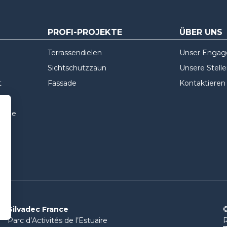
PROFI-PROJEKTE
ÜBER UNS
Terrassendielen
Unser Enga
Sichtschutzzaun
Unsere Stell
t
Fassade
Kontaktieren
ssade
Silvadec France
©
Parc d’Activités de l’Estuaire
R