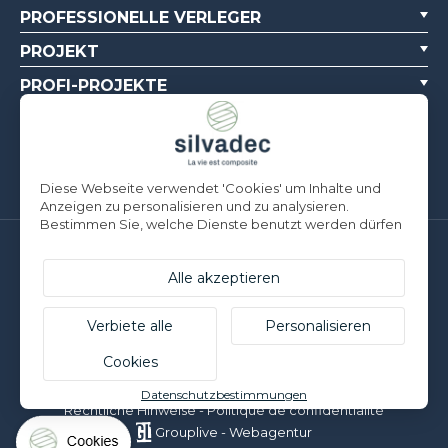
PROFESSIONELLE VERLEGER
PROJEKT
PROFI-PROJEKTE
ÜBER UNS
DOKUMENTATIONSQUELLEN
Diese Webseite verwendet 'Cookies' um Inhalte und
Anzeigen zu personalisieren und zu analysieren.
Bestimmen Sie, welche Dienste benutzt werden dürfen
Silvadec Deutschland
Alle akzeptieren
Ludwig-Erhard-Straße 3
D-84069 Schierling | T. +49 9451 9443 500
Silvadec France
Verbiete alle
Personalisieren
Parc d’Activités de l’Estuaire
Cookies
F-56190 ARZAL | T. +33 (0)2 97 450 900
© Silvadec - Alle Rechte vorbehalten - Nicht vertragliche Fotos
Datenschutzbestimmungen
Rechtliche Hinweise
-
Politique de confidentialité
Grouplive - Webagentur