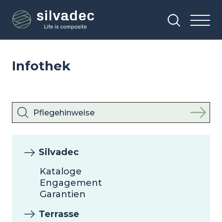
Direkt
Cookie-Einstellungen
zum
Inhalt
Infothek
Silvadec
Kataloge
Engagement
Garantien
Terrasse