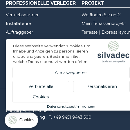
PROFESSIONELLE VERLEGER
PROJEKT
Vertriebspartner
Wo finden Sie uns?
Installateure
Mein Terrassenprojekt
Auftraggeber
Terrasse | Express layou
Mein Zaunprojekt
Diese Webseite verwendet 'Cookies' um
Mein Projekt für die Fa
Inhalte und Anzeigen zu personalisieren
und zu analysieren. Bestimmen Sie,
Inspirationen
welche Dienste benutzt werden dürfen
Tipps zur Installation
Alle akzeptieren
Verbiete alle
Personalisieren
Cookies
Silvadec Deutschland
Datenschutzbestimmungen
Ludwig-Erhard-Straße 3
D-84069 Schierling | T. +49 9451 9443 500