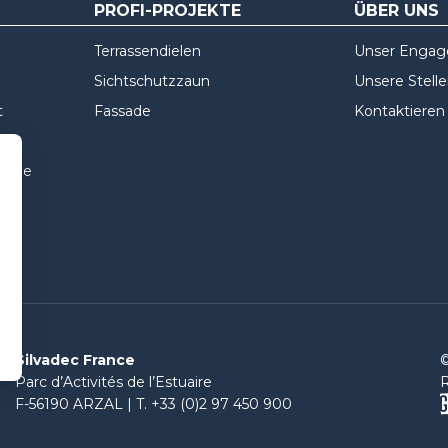
PROFI-PROJEKTE
ÜBER UNS
Terrassendielen
Unser Enga
Sichtschutzzaun
Unsere Stell
t
Fassade
Kontaktieren
ssade
Silvadec France
©
Parc d’Activités de l’Estuaire
R
F-56190 ARZAL | T. +33 (0)2 97 450 900